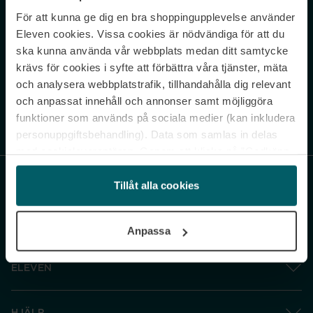
För att kunna ge dig en bra shoppingupplevelse använder
Never miss a beat.
Eleven cookies. Vissa cookies är nödvändiga för att du
Sign up to our newsletter.
ska kunna använda vår webbplats medan ditt samtycke
krävs för cookies i syfte att förbättra våra tjänster, mäta
E-postadress
och analysera webbplatstrafik, tillhandahålla dig relevant
och anpassat innehåll och annonser samt möjliggöra
funktioner som används på sociala medier (kan inkludera
Genom att prenumerera accepterar du vår
Integritetspolicy
. Avprenumerera
när som helst.
personuppgiftsbehandling). Data som samlas in delas
med cookieleverantören. Genom att klicka på ”Godkänn
och gå vidare” accepterar du samtliga cookies medan du
under ”Inställningar” kan anpassa användningen av
Tillåt alla cookies
cookies. Du kan återkalla ditt samtycke när som helst.
För mer information se vår Cookie Policy samt vår
Anpassa
Integritetspolicy.
ELEVEN
HJÄLP