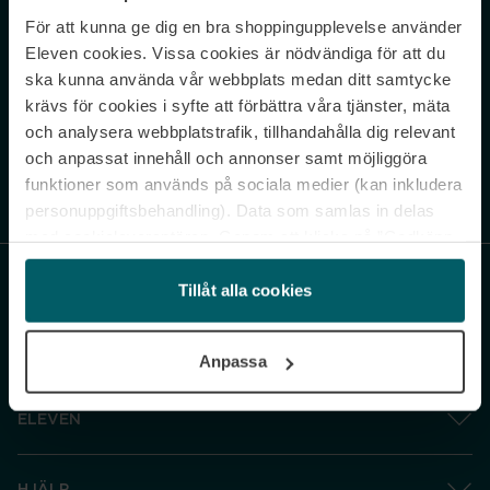
För att kunna ge dig en bra shoppingupplevelse använder
Never miss a beat.
Eleven cookies. Vissa cookies är nödvändiga för att du
Sign up to our newsletter.
ska kunna använda vår webbplats medan ditt samtycke
krävs för cookies i syfte att förbättra våra tjänster, mäta
E-postadress
och analysera webbplatstrafik, tillhandahålla dig relevant
och anpassat innehåll och annonser samt möjliggöra
funktioner som används på sociala medier (kan inkludera
Genom att prenumerera accepterar du vår
Integritetspolicy
. Avprenumerera
när som helst.
personuppgiftsbehandling). Data som samlas in delas
med cookieleverantören. Genom att klicka på ”Godkänn
och gå vidare” accepterar du samtliga cookies medan du
under ”Inställningar” kan anpassa användningen av
Tillåt alla cookies
cookies. Du kan återkalla ditt samtycke när som helst.
För mer information se vår Cookie Policy samt vår
Anpassa
Integritetspolicy.
ELEVEN
HJÄLP