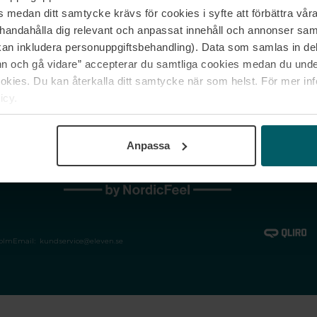
medan ditt samtycke krävs för cookies i syfte att förbättra våra
Jobba hos oss
Vanliga frågor &
illhandahålla dig relevant och anpassat innehåll och annonser sa
Våra varumärken
Spåra min bestäl
kan inkludera personuppgiftsbehandling). Data som samlas in de
Returer &
 och gå vidare” accepterar du samtliga cookies medan du under
reklamationer
ies. Du kan återkalla ditt samtycke när som helst. För mer in
icy.
Anpassa
holm
Email:
kundservice@eleven.se