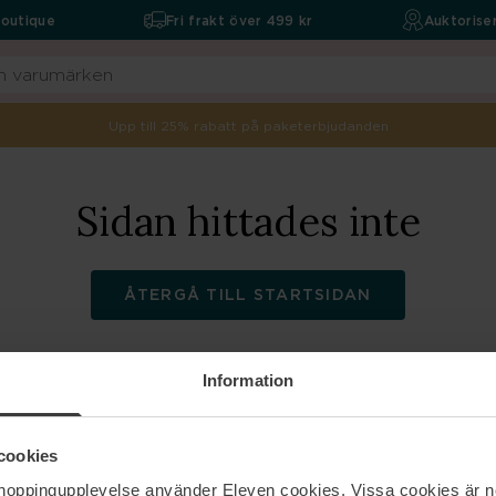
boutique
Fri frakt över 499 kr
Auktoriser
Upp till 25% rabatt på paketerbjudanden
Sidan hittades inte
ÅTERGÅ TILL STARTSIDAN
Information
ELEVEN
Hjälp
cookies
shoppingupplevelse använder Eleven cookies. Vissa cookies är n
Om oss
Kontakta oss