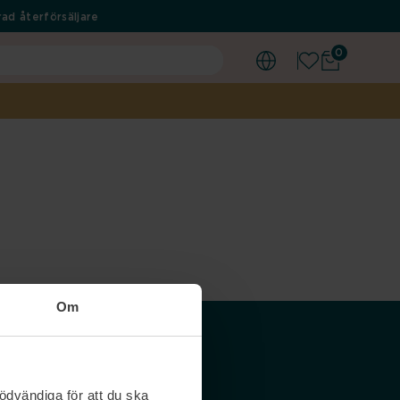
ad återförsäljare
0
Om
Våra siter
ödvändiga för att du ska
Nordicfeel SE