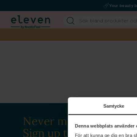
Your beauty 
Samtycke
Never miss a beat.
Denna webbplats använder 
Sign up to our
För att kunna ge dig en bra 