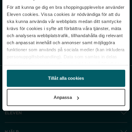
För att kunna ge dig en bra shoppingupplevelse använder
Never miss a beat.
Eleven cookies. Vissa cookies är nödvändiga för att du
Sign up to our newsletter.
ska kunna använda vår webbplats medan ditt samtycke
krävs för cookies i syfte att förbättra våra tjänster, mäta
E-postadress
och analysera webbplatstrafik, tillhandahålla dig relevant
och anpassat innehåll och annonser samt möjliggöra
funktioner som används på sociala medier (kan inkludera
Genom att prenumerera accepterar du vår
Integritetspolicy
. Avprenumerera
när som helst.
personuppgiftsbehandling). Data som samlas in delas
med cookieleverantören. Genom att klicka på ”Godkänn
och gå vidare” accepterar du samtliga cookies medan du
under ”Inställningar” kan anpassa användningen av
Tillåt alla cookies
cookies. Du kan återkalla ditt samtycke när som helst.
För mer information se vår Cookie Policy samt vår
Anpassa
Integritetspolicy.
ELEVEN
HJÄLP