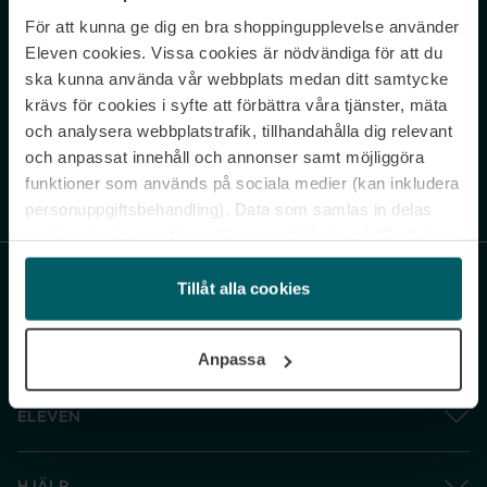
För att kunna ge dig en bra shoppingupplevelse använder
Never miss a beat.
Eleven cookies. Vissa cookies är nödvändiga för att du
Sign up to our newsletter.
ska kunna använda vår webbplats medan ditt samtycke
krävs för cookies i syfte att förbättra våra tjänster, mäta
E-postadress
och analysera webbplatstrafik, tillhandahålla dig relevant
och anpassat innehåll och annonser samt möjliggöra
funktioner som används på sociala medier (kan inkludera
Genom att prenumerera accepterar du vår
Integritetspolicy
. Avprenumerera
när som helst.
personuppgiftsbehandling). Data som samlas in delas
med cookieleverantören. Genom att klicka på ”Godkänn
och gå vidare” accepterar du samtliga cookies medan du
under ”Inställningar” kan anpassa användningen av
Tillåt alla cookies
cookies. Du kan återkalla ditt samtycke när som helst.
För mer information se vår Cookie Policy samt vår
Anpassa
Integritetspolicy.
ELEVEN
HJÄLP