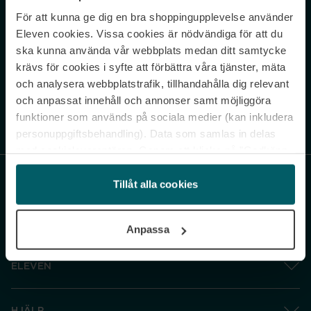
För att kunna ge dig en bra shoppingupplevelse använder
Never miss a beat.
Eleven cookies. Vissa cookies är nödvändiga för att du
Sign up to our newsletter.
ska kunna använda vår webbplats medan ditt samtycke
krävs för cookies i syfte att förbättra våra tjänster, mäta
E-postadress
och analysera webbplatstrafik, tillhandahålla dig relevant
och anpassat innehåll och annonser samt möjliggöra
funktioner som används på sociala medier (kan inkludera
Genom att prenumerera accepterar du vår
Integritetspolicy
. Avprenumerera
när som helst.
personuppgiftsbehandling). Data som samlas in delas
med cookieleverantören. Genom att klicka på ”Godkänn
och gå vidare” accepterar du samtliga cookies medan du
under ”Inställningar” kan anpassa användningen av
Tillåt alla cookies
cookies. Du kan återkalla ditt samtycke när som helst.
För mer information se vår Cookie Policy samt vår
Anpassa
Integritetspolicy.
ELEVEN
HJÄLP