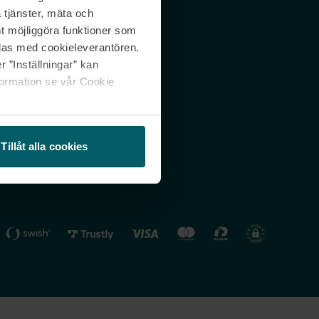
 tjänster, mäta och
 svar
Nordicfeel FI
mt möjliggöra funktioner som
lning
Nordicfeel NO
las med cookieleverantören.
 ”Inställningar” kan
formation se vår Cookie
Tillåt alla cookies