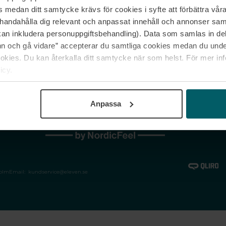
medan ditt samtycke krävs för cookies i syfte att förbättra våra
Jobba hos oss
Vanliga frågor &
illhandahålla dig relevant och anpassat innehåll och annonser sa
Våra varumärken
Spåra min bestäl
kan inkludera personuppgiftsbehandling). Data som samlas in de
Returer &
 och gå vidare” accepterar du samtliga cookies medan du under
reklamationer
ies. Du kan återkalla ditt samtycke när som helst. För mer in
icy.
Anpassa
holm
Email:
kundservice@eleven.se