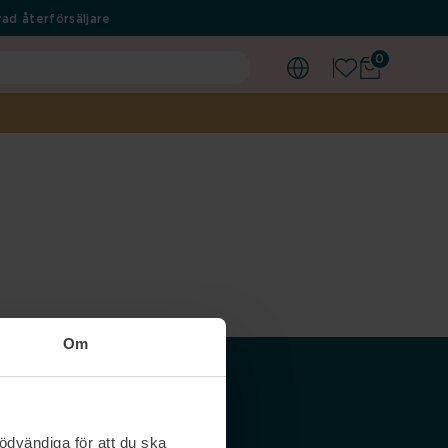
ad återförsäljare
0
Om
Våra siter
ödvändiga för att du ska
Nordicfeel SE