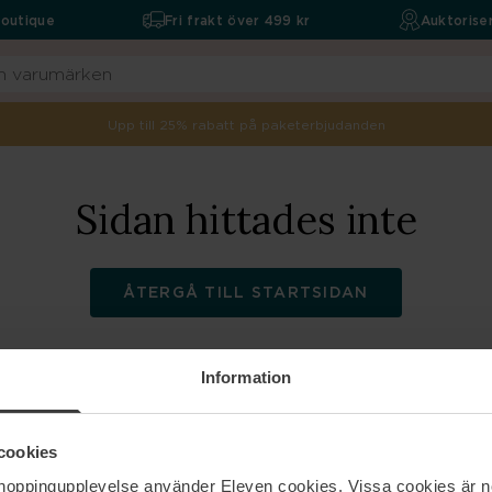
boutique
Fri frakt över 499 kr
Auktoriser
Upp till 25% rabatt på paketerbjudanden
Sidan hittades inte
ÅTERGÅ TILL STARTSIDAN
Information
ELEVEN
Hjälp
cookies
shoppingupplevelse använder Eleven cookies. Vissa cookies är n
Om oss
Kontakta oss