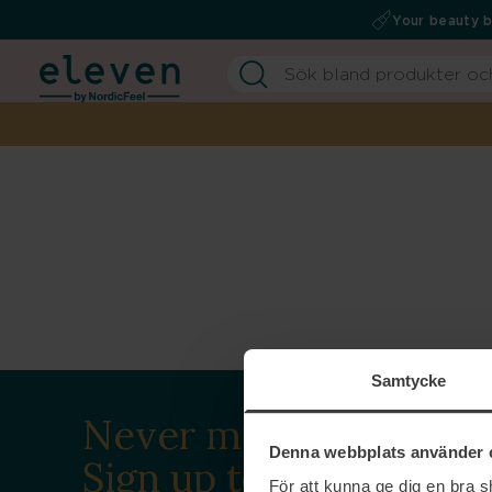
Your beauty 
Samtycke
Never miss a beat.
Denna webbplats använder 
Sign up to our
För att kunna ge dig en bra 