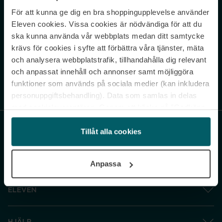
För att kunna ge dig en bra shoppingupplevelse använder
Never miss a beat.
Eleven cookies. Vissa cookies är nödvändiga för att du
Sign up to our newsletter.
ska kunna använda vår webbplats medan ditt samtycke
krävs för cookies i syfte att förbättra våra tjänster, mäta
E-postadress
och analysera webbplatstrafik, tillhandahålla dig relevant
och anpassat innehåll och annonser samt möjliggöra
funktioner som används på sociala medier (kan inkludera
Genom att prenumerera accepterar du vår
Integritetspolicy
. Avprenumerera
när som helst.
personuppgiftsbehandling). Data som samlas in delas
med cookieleverantören. Genom att klicka på ”Godkänn
och gå vidare” accepterar du samtliga cookies medan du
under ”Inställningar” kan anpassa användningen av
Tillåt alla cookies
cookies. Du kan återkalla ditt samtycke när som helst.
För mer information se vår Cookie Policy samt vår
Anpassa
Integritetspolicy.
ELEVEN
HJÄLP