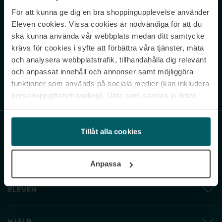
För att kunna ge dig en bra shoppingupplevelse använder
Never miss a beat.
Eleven cookies. Vissa cookies är nödvändiga för att du
Sign up to our newsletter.
ska kunna använda vår webbplats medan ditt samtycke
krävs för cookies i syfte att förbättra våra tjänster, mäta
E-postadress
och analysera webbplatstrafik, tillhandahålla dig relevant
och anpassat innehåll och annonser samt möjliggöra
funktioner som används på sociala medier (kan inkludera
Genom att prenumerera accepterar du vår
Integritetspolicy
. Avprenumerera
när som helst.
personuppgiftsbehandling). Data som samlas in delas
med cookieleverantören. Genom att klicka på ”Godkänn
och gå vidare” accepterar du samtliga cookies medan du
under ”Inställningar” kan anpassa användningen av
Tillåt alla cookies
cookies. Du kan återkalla ditt samtycke när som helst.
För mer information se vår Cookie Policy samt vår
Anpassa
Integritetspolicy.
ELEVEN
HJÄLP