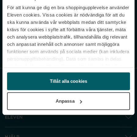
För att kunna ge dig en bra shoppingupplevelse använder
Never miss a beat.
Eleven cookies. Vissa cookies är nödvändiga för att du
Sign up to our newsletter.
ska kunna använda vår webbplats medan ditt samtycke
krävs för cookies i syfte att förbättra våra tjänster, mäta
E-postadress
och analysera webbplatstrafik, tillhandahålla dig relevant
och anpassat innehåll och annonser samt möjliggöra
funktioner som används på sociala medier (kan inkludera
Genom att prenumerera accepterar du vår
Integritetspolicy
. Avprenumerera
när som helst.
personuppgiftsbehandling). Data som samlas in delas
med cookieleverantören. Genom att klicka på ”Godkänn
och gå vidare” accepterar du samtliga cookies medan du
under ”Inställningar” kan anpassa användningen av
Tillåt alla cookies
cookies. Du kan återkalla ditt samtycke när som helst.
För mer information se vår Cookie Policy samt vår
Anpassa
Integritetspolicy.
ELEVEN
HJÄLP