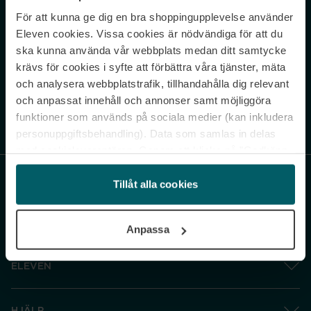
För att kunna ge dig en bra shoppingupplevelse använder
Never miss a beat.
Eleven cookies. Vissa cookies är nödvändiga för att du
Sign up to our newsletter.
ska kunna använda vår webbplats medan ditt samtycke
krävs för cookies i syfte att förbättra våra tjänster, mäta
E-postadress
och analysera webbplatstrafik, tillhandahålla dig relevant
och anpassat innehåll och annonser samt möjliggöra
funktioner som används på sociala medier (kan inkludera
Genom att prenumerera accepterar du vår
Integritetspolicy
. Avprenumerera
när som helst.
personuppgiftsbehandling). Data som samlas in delas
med cookieleverantören. Genom att klicka på ”Godkänn
och gå vidare” accepterar du samtliga cookies medan du
under ”Inställningar” kan anpassa användningen av
Tillåt alla cookies
cookies. Du kan återkalla ditt samtycke när som helst.
För mer information se vår Cookie Policy samt vår
Anpassa
Integritetspolicy.
ELEVEN
HJÄLP