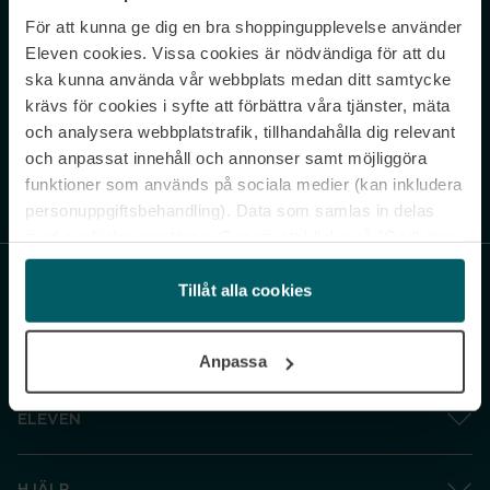
För att kunna ge dig en bra shoppingupplevelse använder
Never miss a beat.
Eleven cookies. Vissa cookies är nödvändiga för att du
Sign up to our newsletter.
ska kunna använda vår webbplats medan ditt samtycke
krävs för cookies i syfte att förbättra våra tjänster, mäta
E-postadress
och analysera webbplatstrafik, tillhandahålla dig relevant
och anpassat innehåll och annonser samt möjliggöra
funktioner som används på sociala medier (kan inkludera
Genom att prenumerera accepterar du vår
Integritetspolicy
. Avprenumerera
när som helst.
personuppgiftsbehandling). Data som samlas in delas
med cookieleverantören. Genom att klicka på ”Godkänn
och gå vidare” accepterar du samtliga cookies medan du
under ”Inställningar” kan anpassa användningen av
Tillåt alla cookies
cookies. Du kan återkalla ditt samtycke när som helst.
För mer information se vår Cookie Policy samt vår
Anpassa
Integritetspolicy.
ELEVEN
HJÄLP