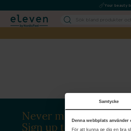
Your beauty 
Samtycke
Never miss a beat.
Denna webbplats använder 
Sign up to our
För att kunna ge dig en bra 