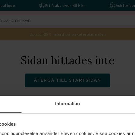
boutique
Fri frakt över 499 kr
Auktoriser
Upp till 25% rabatt på paketerbjudanden
Sidan hittades inte
ÅTERGÅ TILL STARTSIDAN
Information
ELEVEN
Hjälp
cookies
shoppingupplevelse använder Eleven cookies. Vissa cookies är n
Om oss
Kontakta oss