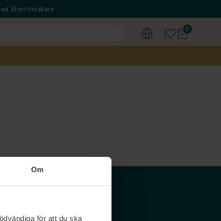
ad återförsäljare
0
Om
Våra siter
ödvändiga för att du ska
Nordicfeel SE