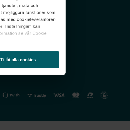
 tjänster, mäta och
 svar
Nordicfeel FI
mt möjliggöra funktioner som
lning
Nordicfeel NO
las med cookieleverantören.
 ”Inställningar” kan
formation se vår Cookie
Tillåt alla cookies