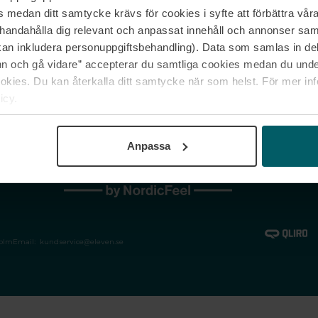
medan ditt samtycke krävs för cookies i syfte att förbättra våra
Jobba hos oss
Vanliga frågor &
illhandahålla dig relevant och anpassat innehåll och annonser sa
Våra varumärken
Spåra min bestäl
kan inkludera personuppgiftsbehandling). Data som samlas in de
Returer &
 och gå vidare” accepterar du samtliga cookies medan du under
reklamationer
ies. Du kan återkalla ditt samtycke när som helst. För mer in
icy.
Anpassa
holm
Email:
kundservice@eleven.se