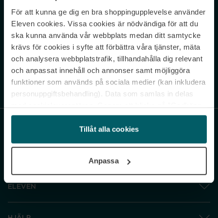
För att kunna ge dig en bra shoppingupplevelse använder
Never miss a beat.
Eleven cookies. Vissa cookies är nödvändiga för att du
Sign up to our newsletter.
ska kunna använda vår webbplats medan ditt samtycke
krävs för cookies i syfte att förbättra våra tjänster, mäta
E-postadress
och analysera webbplatstrafik, tillhandahålla dig relevant
och anpassat innehåll och annonser samt möjliggöra
funktioner som används på sociala medier (kan inkludera
Genom att prenumerera accepterar du vår
Integritetspolicy
. Avprenumerera
när som helst.
personuppgiftsbehandling). Data som samlas in delas
med cookieleverantören. Genom att klicka på ”Godkänn
och gå vidare” accepterar du samtliga cookies medan du
under ”Inställningar” kan anpassa användningen av
Tillåt alla cookies
cookies. Du kan återkalla ditt samtycke när som helst.
För mer information se vår Cookie Policy samt vår
Anpassa
Integritetspolicy.
ELEVEN
HJÄLP