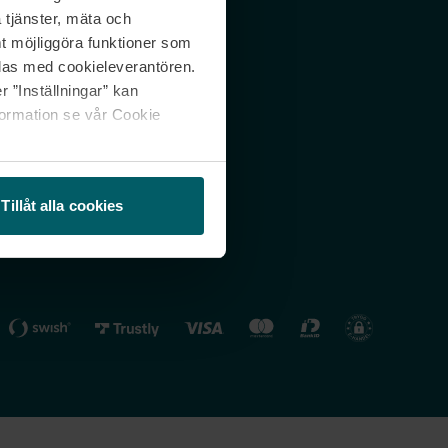
 tjänster, mäta och
 svar
Nordicfeel FI
mt möjliggöra funktioner som
lning
Nordicfeel NO
las med cookieleverantören.
 ”Inställningar” kan
formation se vår Cookie
Tillåt alla cookies