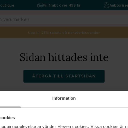
boutique
Fri frakt över 499 kr
Auktoriser
Upp till 25% rabatt på paketerbjudanden
Sidan hittades inte
ÅTERGÅ TILL STARTSIDAN
Information
ELEVEN
Hjälp
cookies
shoppingupplevelse använder Eleven cookies. Vissa cookies är n
Om oss
Kontakta oss