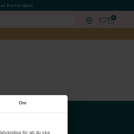
ad återförsäljare
0
Om
Våra siter
ödvändiga för att du ska
Nordicfeel SE