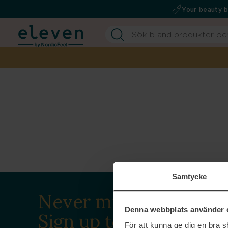
Your beauty 
Samtycke
Never miss a beat.
Denna webbplats använder 
Sign up to our
För att kunna ge dig en bra 