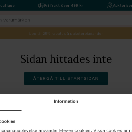
boutique
Fri frakt över 499 kr
Auktoriser
Upp till 25% rabatt på paketerbjudanden
Sidan hittades inte
ÅTERGÅ TILL STARTSIDAN
Information
ELEVEN
Hjälp
cookies
shoppingupplevelse använder Eleven cookies. Vissa cookies är n
Om oss
Kontakta oss