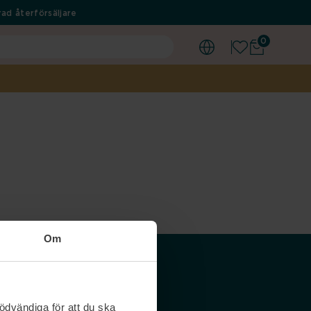
ad återförsäljare
0
Om
Våra siter
ödvändiga för att du ska
Nordicfeel SE