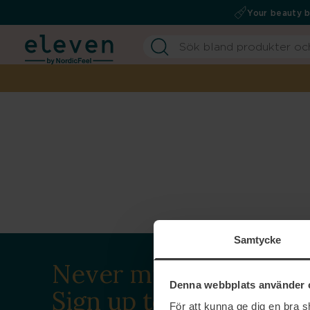
Your beauty 
Samtycke
Never miss a beat.
Denna webbplats använder 
Sign up to our
För att kunna ge dig en bra 