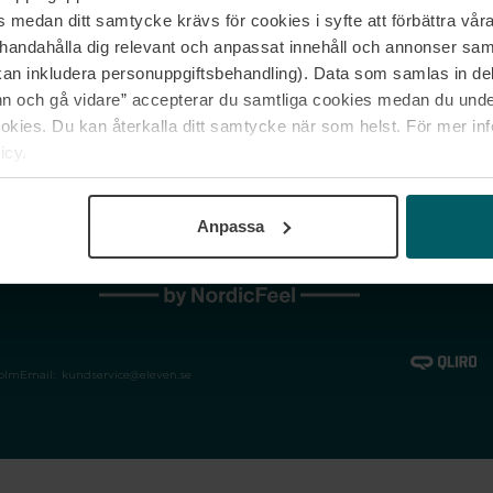
medan ditt samtycke krävs för cookies i syfte att förbättra våra
Jobba hos oss
Vanliga frågor &
illhandahålla dig relevant och anpassat innehåll och annonser sa
Våra varumärken
Spåra min bestäl
kan inkludera personuppgiftsbehandling). Data som samlas in de
Returer &
 och gå vidare” accepterar du samtliga cookies medan du under
reklamationer
ies. Du kan återkalla ditt samtycke när som helst. För mer in
icy.
Anpassa
holm
Email:
kundservice@eleven.se