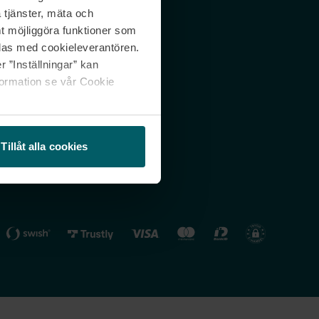
 tjänster, mäta och
 svar
Nordicfeel FI
mt möjliggöra funktioner som
lning
Nordicfeel NO
las med cookieleverantören.
 ”Inställningar” kan
formation se vår Cookie
Tillåt alla cookies