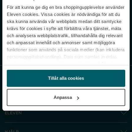
För att kunna ge dig en bra shoppingupplevelse använder
Never miss a beat.
Eleven cookies. Vissa cookies är nödvändiga för att du
Sign up to our newsletter.
ska kunna använda vår webbplats medan ditt samtycke
krävs för cookies i syfte att förbättra våra tjänster, mäta
E-postadress
och analysera webbplatstrafik, tillhandahålla dig relevant
och anpassat innehåll och annonser samt möjliggöra
funktioner som används på sociala medier (kan inkludera
Genom att prenumerera accepterar du vår
Integritetspolicy
. Avprenumerera
när som helst.
personuppgiftsbehandling). Data som samlas in delas
med cookieleverantören. Genom att klicka på ”Godkänn
och gå vidare” accepterar du samtliga cookies medan du
under ”Inställningar” kan anpassa användningen av
Tillåt alla cookies
cookies. Du kan återkalla ditt samtycke när som helst.
För mer information se vår Cookie Policy samt vår
Anpassa
Integritetspolicy.
ELEVEN
HJÄLP