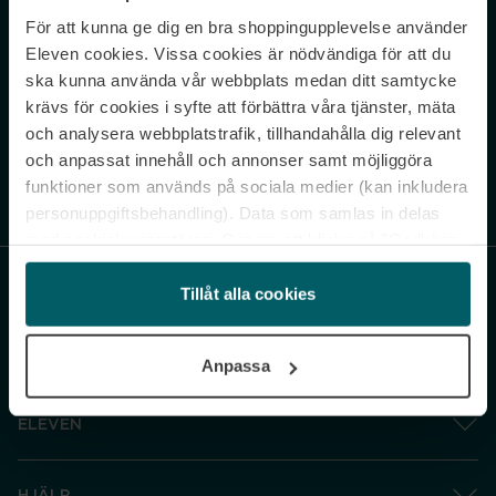
För att kunna ge dig en bra shoppingupplevelse använder
Never miss a beat.
Eleven cookies. Vissa cookies är nödvändiga för att du
Sign up to our newsletter.
ska kunna använda vår webbplats medan ditt samtycke
krävs för cookies i syfte att förbättra våra tjänster, mäta
E-postadress
och analysera webbplatstrafik, tillhandahålla dig relevant
och anpassat innehåll och annonser samt möjliggöra
funktioner som används på sociala medier (kan inkludera
Genom att prenumerera accepterar du vår
Integritetspolicy
. Avprenumerera
när som helst.
personuppgiftsbehandling). Data som samlas in delas
med cookieleverantören. Genom att klicka på ”Godkänn
och gå vidare” accepterar du samtliga cookies medan du
under ”Inställningar” kan anpassa användningen av
Tillåt alla cookies
cookies. Du kan återkalla ditt samtycke när som helst.
För mer information se vår Cookie Policy samt vår
Anpassa
Integritetspolicy.
ELEVEN
HJÄLP