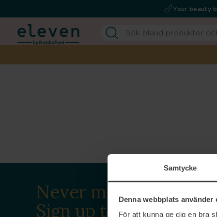
Your beauty 
Samtycke
Never miss a beat.
Denna webbplats använder 
Sign up to our
För att kunna ge dig en bra 