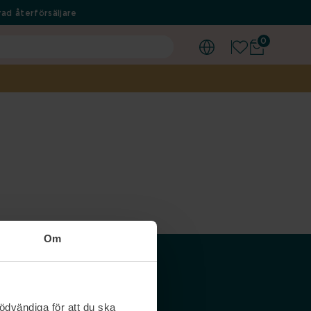
ad återförsäljare
0
Om
Våra siter
ödvändiga för att du ska
Nordicfeel SE