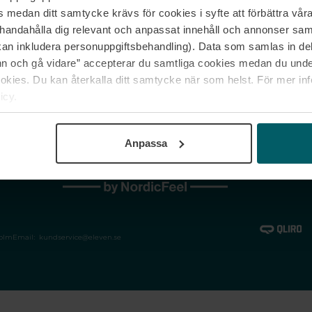
medan ditt samtycke krävs för cookies i syfte att förbättra våra
Jobba hos oss
Vanliga frågor &
illhandahålla dig relevant och anpassat innehåll och annonser sa
Våra varumärken
Spåra min bestäl
kan inkludera personuppgiftsbehandling). Data som samlas in de
Returer &
 och gå vidare” accepterar du samtliga cookies medan du under
reklamationer
ies. Du kan återkalla ditt samtycke när som helst. För mer in
icy.
Anpassa
holm
Email:
kundservice@eleven.se