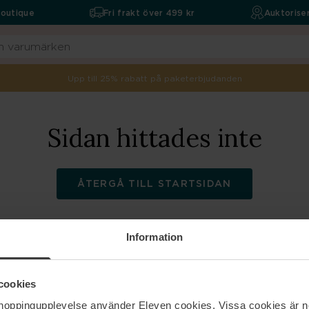
boutique
Fri frakt över 499 kr
Auktoriser
Upp till 25% rabatt på paketerbjudanden
Sidan hittades inte
ÅTERGÅ TILL STARTSIDAN
Information
ELEVEN
Hjälp
cookies
shoppingupplevelse använder Eleven cookies. Vissa cookies är n
Om oss
Kontakta oss