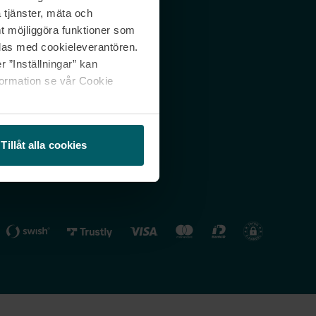
 tjänster, mäta och
 svar
Nordicfeel FI
mt möjliggöra funktioner som
lning
Nordicfeel NO
las med cookieleverantören.
 ”Inställningar” kan
formation se vår Cookie
Tillåt alla cookies