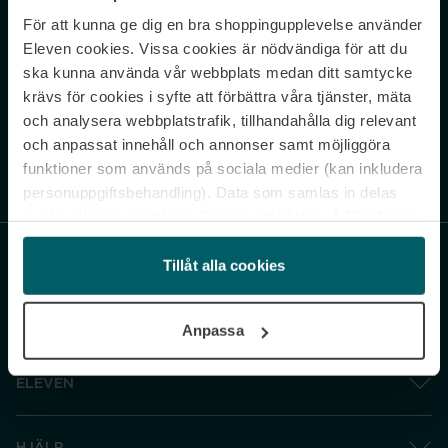
För att kunna ge dig en bra shoppingupplevelse använder
Never miss a beat.
Eleven cookies. Vissa cookies är nödvändiga för att du
Sign up to our newsletter.
ska kunna använda vår webbplats medan ditt samtycke
krävs för cookies i syfte att förbättra våra tjänster, mäta
E-postadress
och analysera webbplatstrafik, tillhandahålla dig relevant
och anpassat innehåll och annonser samt möjliggöra
funktioner som används på sociala medier (kan inkludera
Genom att prenumerera accepterar du vår
Integritetspolicy
. Avprenumerera
när som helst.
personuppgiftsbehandling). Data som samlas in delas
med cookieleverantören. Genom att klicka på ”Godkänn
och gå vidare” accepterar du samtliga cookies medan du
under ”Inställningar” kan anpassa användningen av
Tillåt alla cookies
cookies. Du kan återkalla ditt samtycke när som helst.
För mer information se vår Cookie Policy samt vår
Anpassa
Integritetspolicy.
ELEVEN
HJÄLP