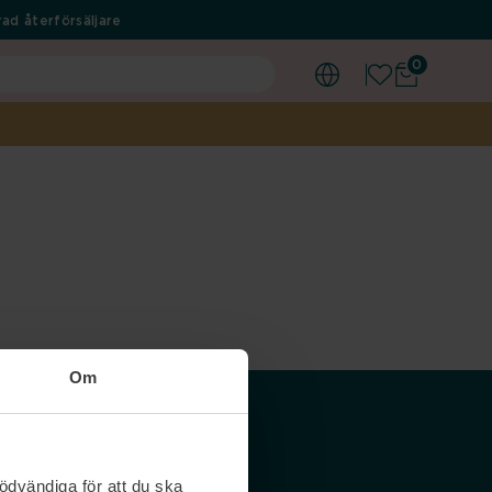
ad återförsäljare
0
Om
Våra siter
ödvändiga för att du ska
Nordicfeel SE