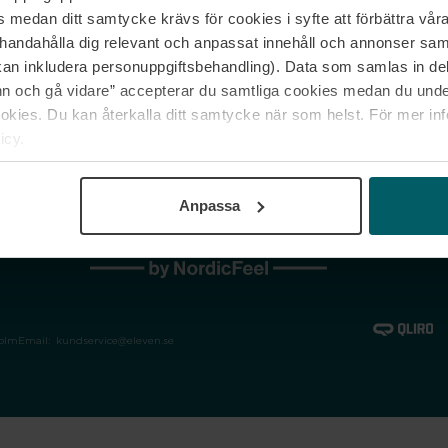
medan ditt samtycke krävs för cookies i syfte att förbättra våra
Jobba hos oss
Vanliga frågor &
illhandahålla dig relevant och anpassat innehåll och annonser sa
Våra varumärken
Spåra min bestäl
kan inkludera personuppgiftsbehandling). Data som samlas in de
Returer &
 och gå vidare” accepterar du samtliga cookies medan du under
reklamationer
ies. Du kan återkalla ditt samtycke när som helst. För mer in
icy.
Anpassa
holm
Email:
kundservice@eleven.se