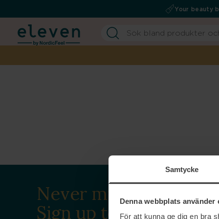
Your beauty 
Samtycke
Never miss a beat.
Denna webbplats använder 
Sign up to our
För att kunna ge dig en bra 