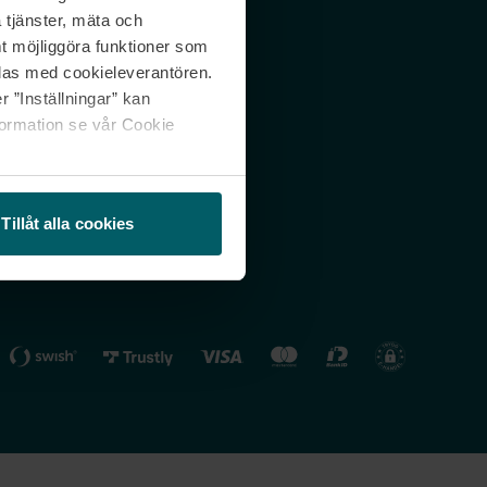
 tjänster, mäta och
 svar
Nordicfeel FI
mt möjliggöra funktioner som
lning
Nordicfeel NO
las med cookieleverantören.
 ”Inställningar” kan
formation se vår Cookie
Tillåt alla cookies