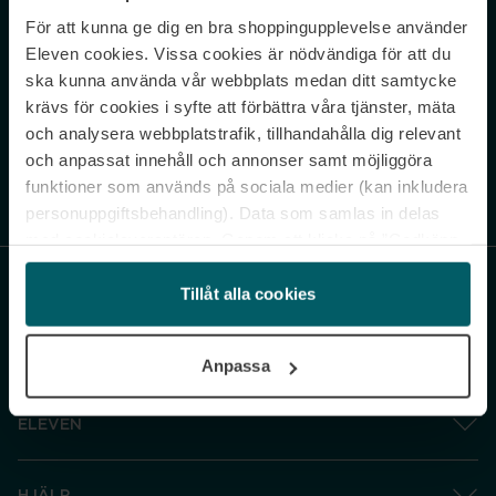
För att kunna ge dig en bra shoppingupplevelse använder
Never miss a beat.
Eleven cookies. Vissa cookies är nödvändiga för att du
Sign up to our newsletter.
ska kunna använda vår webbplats medan ditt samtycke
krävs för cookies i syfte att förbättra våra tjänster, mäta
E-postadress
och analysera webbplatstrafik, tillhandahålla dig relevant
och anpassat innehåll och annonser samt möjliggöra
funktioner som används på sociala medier (kan inkludera
Genom att prenumerera accepterar du vår
Integritetspolicy
. Avprenumerera
när som helst.
personuppgiftsbehandling). Data som samlas in delas
med cookieleverantören. Genom att klicka på ”Godkänn
och gå vidare” accepterar du samtliga cookies medan du
under ”Inställningar” kan anpassa användningen av
Tillåt alla cookies
cookies. Du kan återkalla ditt samtycke när som helst.
För mer information se vår Cookie Policy samt vår
Anpassa
Integritetspolicy.
ELEVEN
HJÄLP