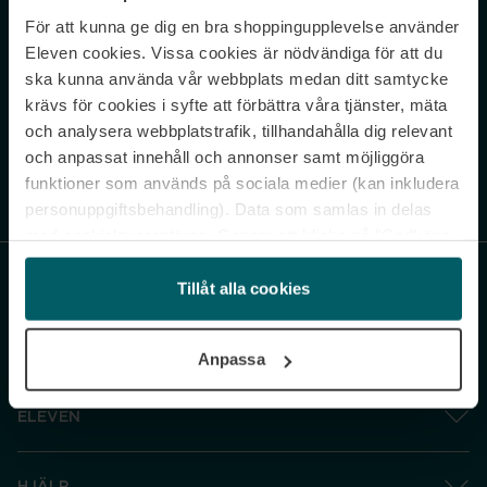
För att kunna ge dig en bra shoppingupplevelse använder
Never miss a beat.
Eleven cookies. Vissa cookies är nödvändiga för att du
Sign up to our newsletter.
ska kunna använda vår webbplats medan ditt samtycke
krävs för cookies i syfte att förbättra våra tjänster, mäta
E-postadress
och analysera webbplatstrafik, tillhandahålla dig relevant
och anpassat innehåll och annonser samt möjliggöra
funktioner som används på sociala medier (kan inkludera
Genom att prenumerera accepterar du vår
Integritetspolicy
. Avprenumerera
när som helst.
personuppgiftsbehandling). Data som samlas in delas
med cookieleverantören. Genom att klicka på ”Godkänn
och gå vidare” accepterar du samtliga cookies medan du
under ”Inställningar” kan anpassa användningen av
Tillåt alla cookies
cookies. Du kan återkalla ditt samtycke när som helst.
För mer information se vår Cookie Policy samt vår
Anpassa
Integritetspolicy.
ELEVEN
HJÄLP