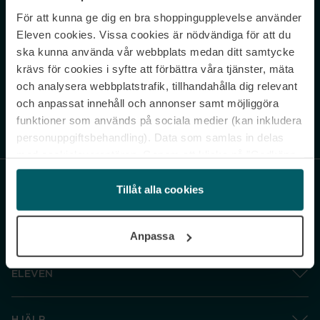
För att kunna ge dig en bra shoppingupplevelse använder
Never miss a beat.
Eleven cookies. Vissa cookies är nödvändiga för att du
Sign up to our newsletter.
ska kunna använda vår webbplats medan ditt samtycke
krävs för cookies i syfte att förbättra våra tjänster, mäta
E-postadress
och analysera webbplatstrafik, tillhandahålla dig relevant
och anpassat innehåll och annonser samt möjliggöra
funktioner som används på sociala medier (kan inkludera
Genom att prenumerera accepterar du vår
Integritetspolicy
. Avprenumerera
när som helst.
personuppgiftsbehandling). Data som samlas in delas
med cookieleverantören. Genom att klicka på ”Godkänn
och gå vidare” accepterar du samtliga cookies medan du
under ”Inställningar” kan anpassa användningen av
Tillåt alla cookies
cookies. Du kan återkalla ditt samtycke när som helst.
För mer information se vår Cookie Policy samt vår
Anpassa
Integritetspolicy.
ELEVEN
HJÄLP