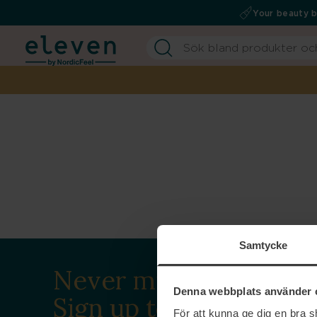
Your beauty 
Samtycke
Never miss a beat.
Denna webbplats använder 
Sign up to our
För att kunna ge dig en bra 