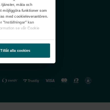
 tjänster, mäta och
 svar
Nordicfeel FI
mt möjliggöra funktioner som
lning
Nordicfeel NO
las med cookieleverantören.
 ”Inställningar” kan
formation se vår Cookie
Tillåt alla cookies