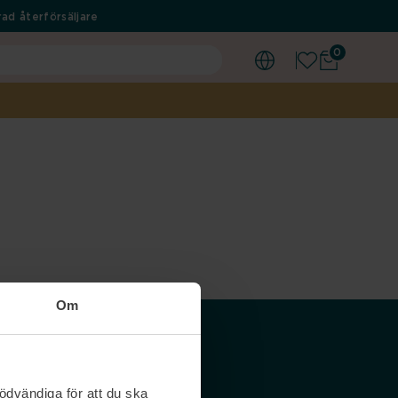
ad återförsäljare
0
Om
Våra siter
ödvändiga för att du ska
Nordicfeel SE