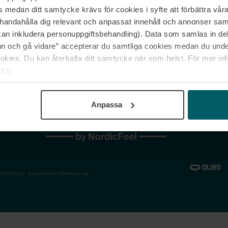
medan ditt samtycke krävs för cookies i syfte att förbättra våra
Jobba hos oss
Vanliga frågor &
illhandahålla dig relevant och anpassat innehåll och annonser sa
Våra varumärken
Spåra min bestäl
kan inkludera personuppgiftsbehandling). Data som samlas in de
Returer &
 och gå vidare” accepterar du samtliga cookies medan du under
reklamationer
ies. Du kan återkalla ditt samtycke när som helst. För mer in
icy.
Anpassa
holm
Email:
kundservice@eleven.se