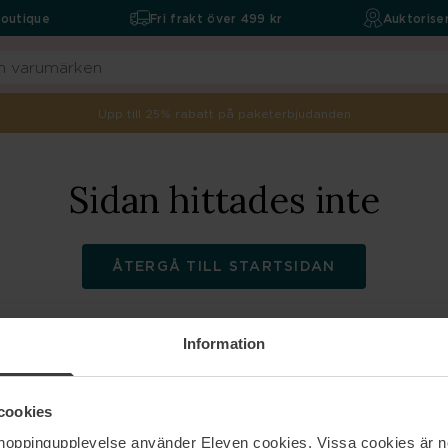
boutique
Fri frakt över 499 kr
Auktoriser
Upp till 25% rabatt på paketerbjudanden
Sidan hittades inte
ÅTERGÅ TILL STARTSIDAN
Information
ELEVEN
Hjälp
cookies
shoppingupplevelse använder Eleven cookies. Vissa cookies är n
Om oss
Kontakta oss