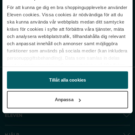
För att kunna ge dig en bra shoppingupplevelse använder
Never miss a beat.
Eleven cookies. Vissa cookies är nödvändiga för att du
Sign up to our newsletter.
ska kunna använda vår webbplats medan ditt samtycke
krävs för cookies i syfte att förbättra våra tjänster, mäta
E-postadress
och analysera webbplatstrafik, tillhandahålla dig relevant
och anpassat innehåll och annonser samt möjliggöra
funktioner som används på sociala medier (kan inkludera
Genom att prenumerera accepterar du vår
Integritetspolicy
. Avprenumerera
när som helst.
personuppgiftsbehandling). Data som samlas in delas
med cookieleverantören. Genom att klicka på ”Godkänn
och gå vidare” accepterar du samtliga cookies medan du
under ”Inställningar” kan anpassa användningen av
Tillåt alla cookies
cookies. Du kan återkalla ditt samtycke när som helst.
För mer information se vår Cookie Policy samt vår
Anpassa
Integritetspolicy.
ELEVEN
HJÄLP