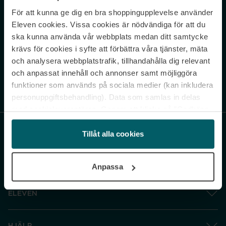
För att kunna ge dig en bra shoppingupplevelse använder
Never miss a beat.
Eleven cookies. Vissa cookies är nödvändiga för att du
Sign up to our newsletter.
ska kunna använda vår webbplats medan ditt samtycke
krävs för cookies i syfte att förbättra våra tjänster, mäta
E-postadress
och analysera webbplatstrafik, tillhandahålla dig relevant
och anpassat innehåll och annonser samt möjliggöra
funktioner som används på sociala medier (kan inkludera
Genom att prenumerera accepterar du vår
Integritetspolicy
. Avprenumerera
när som helst.
personuppgiftsbehandling). Data som samlas in delas
med cookieleverantören. Genom att klicka på ”Godkänn
och gå vidare” accepterar du samtliga cookies medan du
under ”Inställningar” kan anpassa användningen av
Tillåt alla cookies
cookies. Du kan återkalla ditt samtycke när som helst.
För mer information se vår Cookie Policy samt vår
Anpassa
Integritetspolicy.
ELEVEN
HJÄLP