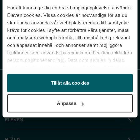
För att kunna ge dig en bra shoppingupplevelse använder
Never miss a beat.
Eleven cookies. Vissa cookies är nödvändiga för att du
Sign up to our newsletter.
ska kunna använda vår webbplats medan ditt samtycke
krävs för cookies i syfte att förbättra våra tjänster, mäta
E-postadress
och analysera webbplatstrafik, tillhandahålla dig relevant
och anpassat innehåll och annonser samt möjliggöra
funktioner som används på sociala medier (kan inkludera
Genom att prenumerera accepterar du vår
Integritetspolicy
. Avprenumerera
när som helst.
personuppgiftsbehandling). Data som samlas in delas
med cookieleverantören. Genom att klicka på ”Godkänn
och gå vidare” accepterar du samtliga cookies medan du
under ”Inställningar” kan anpassa användningen av
Tillåt alla cookies
cookies. Du kan återkalla ditt samtycke när som helst.
För mer information se vår Cookie Policy samt vår
Anpassa
Integritetspolicy.
ELEVEN
HJÄLP