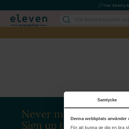
Your beauty 
Samtycke
Never miss a beat.
Denna webbplats använder 
Sign up to our
För att kunna ge dig en bra 