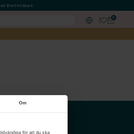
ad återförsäljare
0
Om
Våra siter
ödvändiga för att du ska
Nordicfeel SE