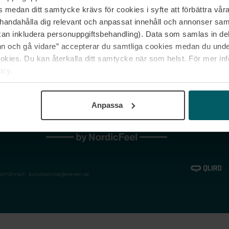
medan ditt samtycke krävs för cookies i syfte att förbättra våra
Jobba hos oss
Vanliga frågor &
illhandahålla dig relevant och anpassat innehåll och annonser sa
Våra varumärken
Spåra min bestäl
kan inkludera personuppgiftsbehandling). Data som samlas in de
Returer &
 och gå vidare” accepterar du samtliga cookies medan du under
reklamationer
ies. Du kan återkalla ditt samtycke när som helst. För mer in
icy.
Anpassa
holm
Email:
kundservice@eleven.se