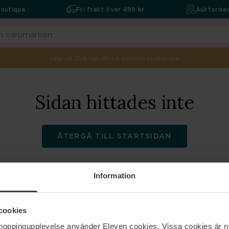
boutique
Fri frakt över 499 kr
Auktoriser
Upp till 25% rabatt på paketerbjudanden
Sidan hittades inte
ÅTERGÅ TILL STARTSIDAN
Information
ELEVEN
Hjälp
cookies
shoppingupplevelse använder Eleven cookies. Vissa cookies är n
Om oss
Kontakta oss