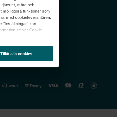
 tjänster, mäta och
 svar
Nordicfeel FI
mt möjliggöra funktioner som
lning
Nordicfeel NO
las med cookieleverantören.
 ”Inställningar” kan
formation se vår Cookie
Tillåt alla cookies