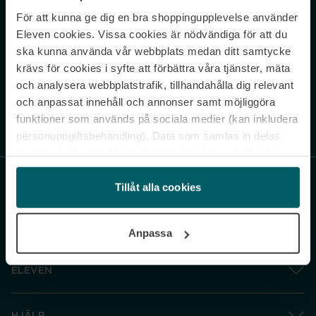
För att kunna ge dig en bra shoppingupplevelse använder
Never miss a beat.
Eleven cookies. Vissa cookies är nödvändiga för att du
Sign up to our newsletter.
ska kunna använda vår webbplats medan ditt samtycke
krävs för cookies i syfte att förbättra våra tjänster, mäta
E-postadress
och analysera webbplatstrafik, tillhandahålla dig relevant
och anpassat innehåll och annonser samt möjliggöra
funktioner som används på sociala medier (kan inkludera
Genom att prenumerera accepterar du vår
Integritetspolicy
. Avprenumerera
när som helst.
personuppgiftsbehandling). Data som samlas in delas
med cookieleverantören. Genom att klicka på ”Godkänn
och gå vidare” accepterar du samtliga cookies medan du
under ”Inställningar” kan anpassa användningen av
Tillåt alla cookies
cookies. Du kan återkalla ditt samtycke när som helst.
För mer information se vår Cookie Policy samt vår
Anpassa
Integritetspolicy.
ELEVEN
HJÄLP