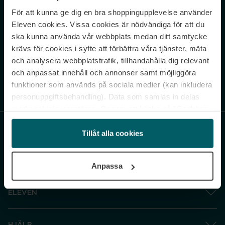
För att kunna ge dig en bra shoppingupplevelse använder
Never miss a beat.
Eleven cookies. Vissa cookies är nödvändiga för att du
Sign up to our newsletter.
ska kunna använda vår webbplats medan ditt samtycke
krävs för cookies i syfte att förbättra våra tjänster, mäta
E-postadress
och analysera webbplatstrafik, tillhandahålla dig relevant
och anpassat innehåll och annonser samt möjliggöra
funktioner som används på sociala medier (kan inkludera
Genom att prenumerera accepterar du vår
Integritetspolicy
. Avprenumerera
när som helst.
personuppgiftsbehandling). Data som samlas in delas
med cookieleverantören. Genom att klicka på ”Godkänn
och gå vidare” accepterar du samtliga cookies medan du
under ”Inställningar” kan anpassa användningen av
Tillåt alla cookies
cookies. Du kan återkalla ditt samtycke när som helst.
För mer information se vår Cookie Policy samt vår
Anpassa
Integritetspolicy.
ELEVEN
HJÄLP