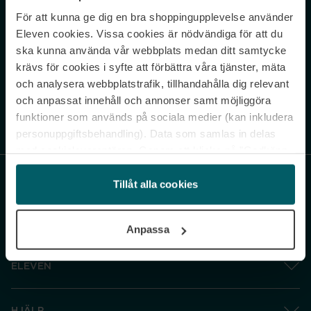
För att kunna ge dig en bra shoppingupplevelse använder
Never miss a beat.
Eleven cookies. Vissa cookies är nödvändiga för att du
Sign up to our newsletter.
ska kunna använda vår webbplats medan ditt samtycke
krävs för cookies i syfte att förbättra våra tjänster, mäta
E-postadress
och analysera webbplatstrafik, tillhandahålla dig relevant
och anpassat innehåll och annonser samt möjliggöra
funktioner som används på sociala medier (kan inkludera
Genom att prenumerera accepterar du vår
Integritetspolicy
. Avprenumerera
när som helst.
personuppgiftsbehandling). Data som samlas in delas
med cookieleverantören. Genom att klicka på ”Godkänn
och gå vidare” accepterar du samtliga cookies medan du
under ”Inställningar” kan anpassa användningen av
Tillåt alla cookies
cookies. Du kan återkalla ditt samtycke när som helst.
För mer information se vår Cookie Policy samt vår
Anpassa
Integritetspolicy.
ELEVEN
HJÄLP