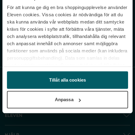
För att kunna ge dig en bra shoppingupplevelse använder
Never miss a beat.
Eleven cookies. Vissa cookies är nödvändiga för att du
Sign up to our newsletter.
ska kunna använda vår webbplats medan ditt samtycke
krävs för cookies i syfte att förbättra våra tjänster, mäta
E-postadress
och analysera webbplatstrafik, tillhandahålla dig relevant
och anpassat innehåll och annonser samt möjliggöra
funktioner som används på sociala medier (kan inkludera
Genom att prenumerera accepterar du vår
Integritetspolicy
. Avprenumerera
när som helst.
personuppgiftsbehandling). Data som samlas in delas
med cookieleverantören. Genom att klicka på ”Godkänn
och gå vidare” accepterar du samtliga cookies medan du
under ”Inställningar” kan anpassa användningen av
Tillåt alla cookies
cookies. Du kan återkalla ditt samtycke när som helst.
För mer information se vår Cookie Policy samt vår
Anpassa
Integritetspolicy.
ELEVEN
HJÄLP