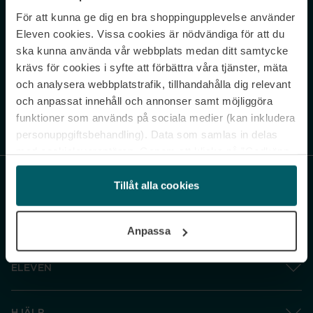
För att kunna ge dig en bra shoppingupplevelse använder
Never miss a beat.
Eleven cookies. Vissa cookies är nödvändiga för att du
Sign up to our newsletter.
ska kunna använda vår webbplats medan ditt samtycke
krävs för cookies i syfte att förbättra våra tjänster, mäta
E-postadress
och analysera webbplatstrafik, tillhandahålla dig relevant
och anpassat innehåll och annonser samt möjliggöra
funktioner som används på sociala medier (kan inkludera
Genom att prenumerera accepterar du vår
Integritetspolicy
. Avprenumerera
när som helst.
personuppgiftsbehandling). Data som samlas in delas
med cookieleverantören. Genom att klicka på ”Godkänn
och gå vidare” accepterar du samtliga cookies medan du
under ”Inställningar” kan anpassa användningen av
Tillåt alla cookies
cookies. Du kan återkalla ditt samtycke när som helst.
För mer information se vår Cookie Policy samt vår
Anpassa
Integritetspolicy.
ELEVEN
HJÄLP